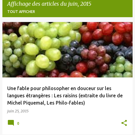
Affichage des articles du juin, 2015
TOUT AFFICHER
A
r
t
i
c
l
e
Une fable pour philosopher en douceur sur les
s
langues étrangères : Les raisins (extraite du livre de
Michel Piquemal, Les Philo-fables)
juin 25, 2015
0