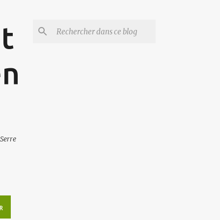
et
en
 Serre
R