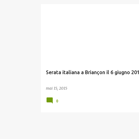
A
r
t
i
c
l
e
Serata italiana a Briançon il 6 giugno 20
s
mai 15, 2015
0