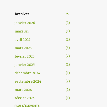
Archiver
2
janvier 2026
1
mai 2025
1
avril 2025
3
mars 2025
2
février 2025
1
janvier 2025
1
décembre 2024
2
septembre 2024
2
mars 2024
1
février 2024
PLUS D'ÉLÉMENTS
1
janvier 2024