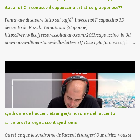
mettre vous aussi?! Italiano, English?
italiano? Chi conosce il cappuccino artistico giapponese??
https://www.silvereco.fr/lage-loin-detre-une-barriere-pour-
apprendre-une-langue-etrangere/3173411...
Pensavate di sapere tutto sul caffè? Invece no! Il capuccino 3D
decorato da Kazuki Yamamoto (Giappone)
https://www.ilcaffeespressoitaliano.com/2013/cappuccino-in-3d-
una-nuova-dimensione-della-latte-art/ Ecco i più famosi caffè
italiani : Caffè espresso detto anche «caffè normale» in Italia
Caffè decaffeinato Caffè in vetro è distribuito in bicchierino di
vetro anziché in tazzina di porcellana Caffè corto o ristretto è un
espresso molto ridotto, talvolta fino a poche gocce soltanto. È una
bevanda tipica dell' Italia Caffè lungo è ottenuto con le macchine
espresso facendo defluire più acqua del solito Caffè macchiato si
ottiene aggiungendo al caffè una «macchia» (ovvero una piccola
quantità) di latte Caffè schiumato è un tipo di caffè macchiato in
cui il latte aggiunto è ca...
syndrome de l'accent étranger/sindrome dell'accento
straniero/foreign accent syndrome
Qu'est-ce que le syndrome de l'accent étranger? Que diriez-vous si