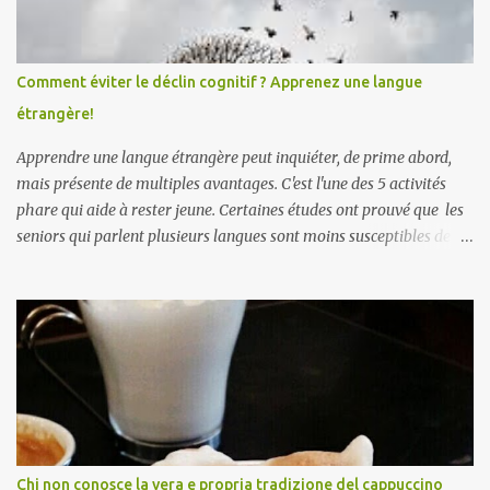
Comment éviter le déclin cognitif ? Apprenez une langue
étrangère!
Apprendre une langue étrangère peut inquiéter, de prime abord,
mais présente de multiples avantages. C'est l'une des 5 activités
phare qui aide à rester jeune. Certaines études ont prouvé que les
seniors qui parlent plusieurs langues sont moins susceptibles de
développer des symptômes de démence sénile et la maladie
d'Alzheimer . Apprendre une langue étrangère améliorerait
également la créativité . Par ailleurs, une étude Ifop/Babbel prouve
que l’âge n’est pas une barrière pour apprendre une langue
étrangère /.../ 85 % des seniors se disent encore capables
d’apprendre une langue étrangère, 91 % d’entre eux estiment
même que c’est l’une des meilleures façons de rester alerte
mentalement./...De plus i ls disposent de certains atouts que l’on
acquiert avec les années. A lors, qu'attendez-vous pour vous y
Chi non conosce la vera e propria tradizione del cappuccino