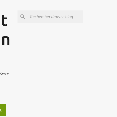
et
en
 Serre
R