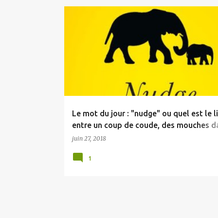
A
r
t
i
c
l
e
Le mot du jour : "nudge" ou quel est le l
s
entre un coup de coude, des mouches d
toilettes et un escalier musical?
juin 27, 2018
1