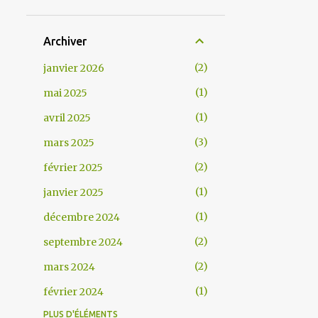
Archiver
2
janvier 2026
1
mai 2025
1
avril 2025
3
mars 2025
2
février 2025
1
janvier 2025
1
décembre 2024
2
septembre 2024
2
mars 2024
1
février 2024
PLUS D'ÉLÉMENTS
1
janvier 2024