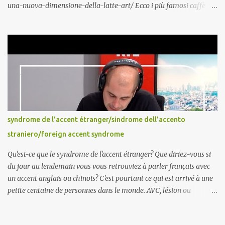
una-nuova-dimensione-della-latte-art/ Ecco i più famosi caffè
italiani : Caffè espresso detto anche «caffè normale» in Italia
Caffè decaffeinato Caffè in vetro è distribuito in bicchierino di
vetro anziché in tazzina di porcellana Caffè corto o ristretto è un
espresso molto ridotto, talvolta fino a poche gocce soltanto. È una
bevanda tipica dell' Italia Caffè lungo è ottenuto con le macchine
espresso facendo defluire più acqua del solito Caffè macchiato si
ottiene aggiungendo al caffè una «macchia» (ovvero una piccola
quantità) di latte Caffè schiumato è un tipo di caffè macchiato in
cui il latte aggiunto è ca...
syndrome de l'accent étranger/sindrome dell'accento
straniero/foreign accent syndrome
Qu'est-ce que le syndrome de l'accent étranger? Que diriez-vous si
du jour au lendemain vous vous retrouviez à parler français avec
un accent anglais ou chinois? C'est pourtant ce qui est arrivé à une
petite centaine de personnes dans le monde. AVC, lésion ou
traumatisme crânien, opération des amygdales peuvent en être la
cause. La première description du phénomène date de 1907.