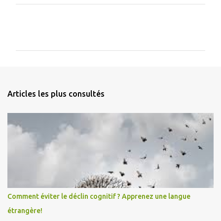
C
o
m
m
e
n
Articles les plus consultés
t
a
i
r
e
s
Comment éviter le déclin cognitif ? Apprenez une langue
étrangère!