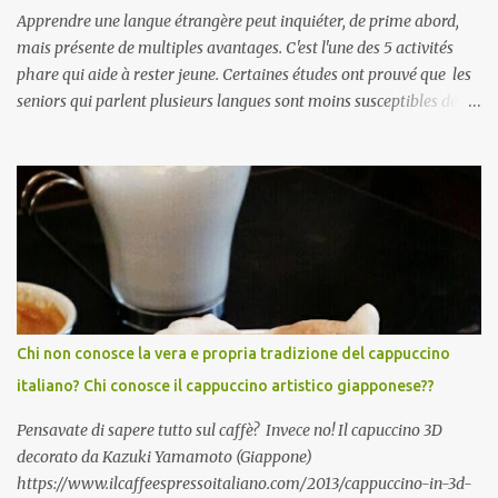
Apprendre une langue étrangère peut inquiéter, de prime abord,
mais présente de multiples avantages. C'est l'une des 5 activités
phare qui aide à rester jeune. Certaines études ont prouvé que les
seniors qui parlent plusieurs langues sont moins susceptibles de
développer des symptômes de démence sénile et la maladie
d'Alzheimer . Apprendre une langue étrangère améliorerait
également la créativité . Par ailleurs, une étude Ifop/Babbel prouve
que l’âge n’est pas une barrière pour apprendre une langue
étrangère /.../ 85 % des seniors se disent encore capables
d’apprendre une langue étrangère, 91 % d’entre eux estiment
même que c’est l’une des meilleures façons de rester alerte
mentalement./...De plus i ls disposent de certains atouts que l’on
acquiert avec les années. A lors, qu'attendez-vous pour vous y
Chi non conosce la vera e propria tradizione del cappuccino
mettre vous aussi?! Italiano, English?
italiano? Chi conosce il cappuccino artistico giapponese??
https://www.silvereco.fr/lage-loin-detre-une-barriere-pour-
apprendre-une-langue-etrangere/3173411...
Pensavate di sapere tutto sul caffè? Invece no! Il capuccino 3D
decorato da Kazuki Yamamoto (Giappone)
https://www.ilcaffeespressoitaliano.com/2013/cappuccino-in-3d-