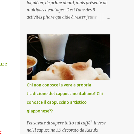
inquiéter, de prime abord, mais présente de
multiples avantages. C'est l'une des 5
activités phare qui aide à rester jeune.
Certaines études ont prouvé que les seniors
qui parlent plusieurs langues sont moins
susceptibles de développer des symptômes
de démence sénile et la maladie d'Alzheimer
. Apprendre une langue étrangère
améliorerait également la créativité . Par
are-
ailleurs, une étude Ifop/Babbel prouve que
l’âge n’est pas une barrière pour apprendre
une langue étrangère /.../ 85 % des seniors
Chi non conosce la vera e propria
se disent encore capables d’apprendre une
tradizione del cappuccino italiano? Chi
langue étrangère, 91 % d’entre eux estiment
conosce il cappuccino artistico
même que c’est l’une des meilleures façons
de rester alerte mentalement./...De plus i ls
giapponese??
disposent de certains atouts que l’on acquiert
Pensavate di sapere tutto sul caffè? Invece
avec les années. A lors, qu'attendez-vous
no! Il capuccino 3D decorato da Kazuki
e
pour vous y mettre vous aussi?! Italiano,