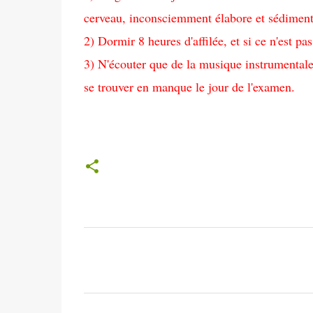
cerveau, inconsciemment élabore et sédimente
2) Dormir 8 heures d'affilée
, et si ce n'est pa
3) N'écouter que de la musique instrumentale 
se trouver en manque le jour de l'examen.
C
o
m
m