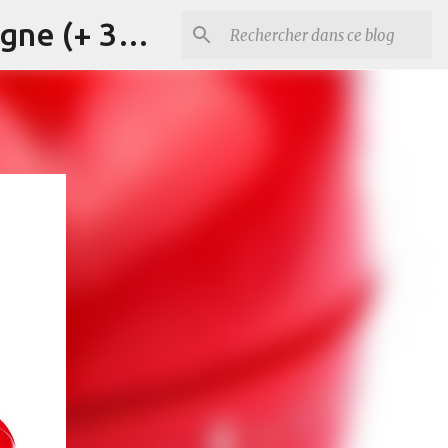
Cours d'anglais, d'italien et de français à Briançon et en ligne (+ 33) 06 29 15 20 83