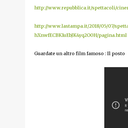
http://www.repubblica.it/spettacoli/ci
http://www.lastampa.it/2018/05/07/spe
hXnwfECBKIuEbJK4yq2O0H/pagina.html
Guardate un altro film famoso : Il posto