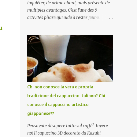
inquiéter, de prime abord, mais présente de
multiples avantages. C'est l'une des 5
activités phare qui aide à rester jeune.
Certaines études ont prouvé que les seniors
i-
qui parlent plusieurs langues sont moins
susceptibles de développer des symptômes
de démence sénile et la maladie d'Alzheimer
. Apprendre une langue étrangère
améliorerait également la créativité . Par
ailleurs, une étude Ifop/Babbel prouve que
l’âge n’est pas une barrière pour apprendre
une langue étrangère /.../ 85 % des seniors
Chi non conosce la vera e propria
se disent encore capables d’apprendre une
tradizione del cappuccino italiano? Chi
langue étrangère, 91 % d’entre eux estiment
conosce il cappuccino artistico
même que c’est l’une des meilleures façons
de rester alerte mentalement./...De plus i ls
giapponese??
disposent de certains atouts que l’on acquiert
Pensavate di sapere tutto sul caffè? Invece
avec les années. A lors, qu'attendez-vous
no! Il capuccino 3D decorato da Kazuki
pour vous y mettre vous aussi?! Italiano,