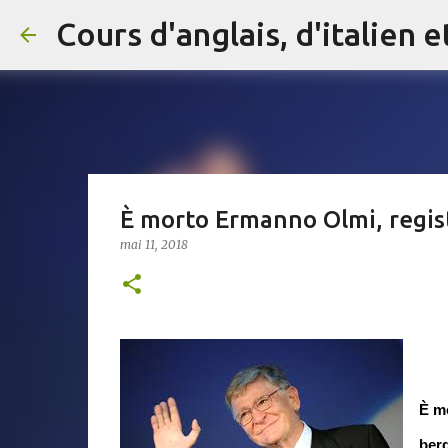
È morto Ermanno Olmi, regista
mai 11, 2018
È mo
berg