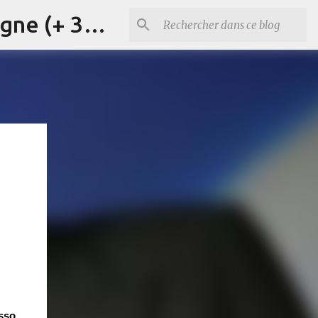
Cours d'anglais, d'italien et de français à Briançon et en ligne (+ 33) 06 29 15 20 83
esso