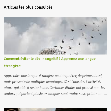
n
Articles les plus consultés
t
a
i
r
e
s
Comment éviter le déclin cognitif ? Apprenez une langue
étrangère!
Apprendre une langue étrangère peut inquiéter, de prime abord,
mais présente de multiples avantages. C'est l'une des 5 activités
phare qui aide à rester jeune. Certaines études ont prouvé que les
seniors qui parlent plusieurs langues sont moins susceptibles de
développer des symptômes de démence sénile et la maladie
d'Alzheimer . Apprendre une langue étrangère améliorerait