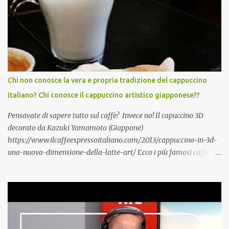
également la créativité . Par ailleurs, une étude Ifop/Babbel prouve
que l’âge n’est pas une barrière pour apprendre une langue
étrangère /.../ 85 % des seniors se disent encore capables
d’apprendre une langue étrangère, 91 % d’entre eux estiment
même que c’est l’une des meilleures façons de rester alerte
mentalement./...De plus i ls disposent de certains atouts que l’on
acquiert avec les années. A lors, qu'attendez-vous pour vous y
Chi non conosce la vera e propria tradizione del cappuccino
mettre vous aussi?! Italiano, English?
italiano? Chi conosce il cappuccino artistico giapponese??
https://www.silvereco.fr/lage-loin-detre-une-barriere-pour-
apprendre-une-langue-etrangere/3173411...
Pensavate di sapere tutto sul caffè? Invece no! Il capuccino 3D
decorato da Kazuki Yamamoto (Giappone)
https://www.ilcaffeespressoitaliano.com/2013/cappuccino-in-3d-
una-nuova-dimensione-della-latte-art/ Ecco i più famosi caffè
italiani : Caffè espresso detto anche «caffè normale» in Italia
Caffè decaffeinato Caffè in vetro è distribuito in bicchierino di
vetro anziché in tazzina di porcellana Caffè corto o ristretto è un
espresso molto ridotto, talvolta fino a poche gocce soltanto. È una
bevanda tipica dell' Italia Caffè lungo è ottenuto con le macchine
espresso facendo defluire più acqua del solito Caffè macchiato si