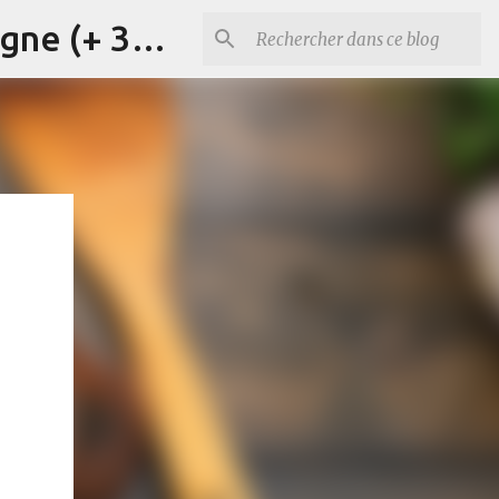
Cours d'anglais, d'italien et de français à Briançon et en ligne (+ 33) 06 29 15 20 83