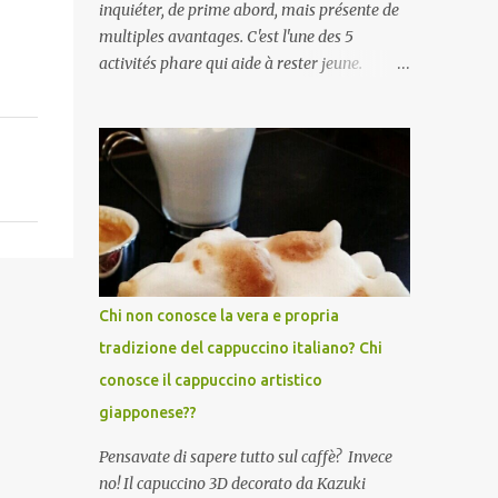
inquiéter, de prime abord, mais présente de
multiples avantages. C'est l'une des 5
activités phare qui aide à rester jeune.
Certaines études ont prouvé que les seniors
qui parlent plusieurs langues sont moins
susceptibles de développer des symptômes
de démence sénile et la maladie d'Alzheimer
. Apprendre une langue étrangère
améliorerait également la créativité . Par
ailleurs, une étude Ifop/Babbel prouve que
l’âge n’est pas une barrière pour apprendre
une langue étrangère /.../ 85 % des seniors
Chi non conosce la vera e propria
se disent encore capables d’apprendre une
tradizione del cappuccino italiano? Chi
langue étrangère, 91 % d’entre eux estiment
conosce il cappuccino artistico
même que c’est l’une des meilleures façons
de rester alerte mentalement./...De plus i ls
giapponese??
disposent de certains atouts que l’on acquiert
Pensavate di sapere tutto sul caffè? Invece
avec les années. A lors, qu'attendez-vous
no! Il capuccino 3D decorato da Kazuki
pour vous y mettre vous aussi?! Italiano,