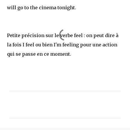
will go to the cinema tonight.
Petite précision sur le verbe feel : on peut dire à
la fois I feel ou bien I'm feeling pour une action
qui se passe en ce moment.
C
o
m
m