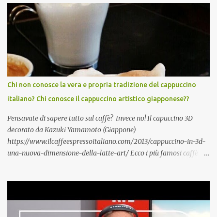
également la créativité . Par ailleurs, une étude Ifop/Babbel prouve
que l’âge n’est pas une barrière pour apprendre une langue
étrangère /.../ 85 % des seniors se disent encore capables
d’apprendre une langue étrangère, 91 % d’entre eux estiment
même que c’est l’une des meilleures façons de rester alerte
mentalement./...De plus i ls disposent de certains atouts que l’on
acquiert avec les années. A lors, qu'attendez-vous pour vous y
Chi non conosce la vera e propria tradizione del cappuccino
mettre vous aussi?! Italiano, English?
italiano? Chi conosce il cappuccino artistico giapponese??
https://www.silvereco.fr/lage-loin-detre-une-barriere-pour-
apprendre-une-langue-etrangere/3173411...
Pensavate di sapere tutto sul caffè? Invece no! Il capuccino 3D
decorato da Kazuki Yamamoto (Giappone)
https://www.ilcaffeespressoitaliano.com/2013/cappuccino-in-3d-
una-nuova-dimensione-della-latte-art/ Ecco i più famosi caffè
italiani : Caffè espresso detto anche «caffè normale» in Italia
Caffè decaffeinato Caffè in vetro è distribuito in bicchierino di
vetro anziché in tazzina di porcellana Caffè corto o ristretto è un
espresso molto ridotto, talvolta fino a poche gocce soltanto. È una
bevanda tipica dell' Italia Caffè lungo è ottenuto con le macchine