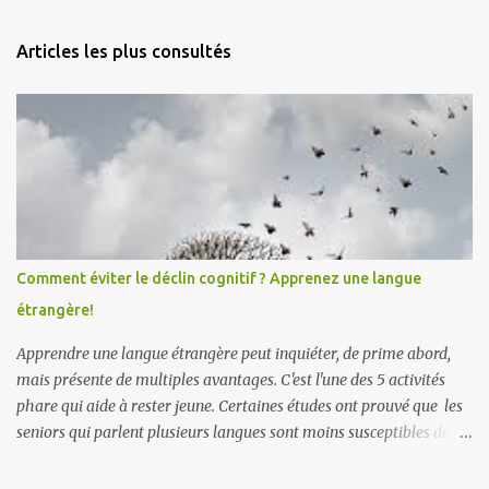
e
n
Articles les plus consultés
t
a
i
r
e
s
Comment éviter le déclin cognitif ? Apprenez une langue
étrangère!
Apprendre une langue étrangère peut inquiéter, de prime abord,
mais présente de multiples avantages. C'est l'une des 5 activités
phare qui aide à rester jeune. Certaines études ont prouvé que les
seniors qui parlent plusieurs langues sont moins susceptibles de
développer des symptômes de démence sénile et la maladie
d'Alzheimer . Apprendre une langue étrangère améliorerait