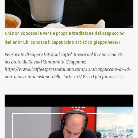
étrangère /.../ 85 % des seniors se disent encore capables
d’apprendre une langue étrangère, 91 % d’entre eux estiment
même que c’est l’une des meilleures façons de rester alerte
mentalement./...De plus i ls disposent de certains atouts que l’on
acquiert avec les années. A lors, qu'attendez-vous pour vous y
Chi non conosce la vera e propria tradizione del cappuccino
mettre vous aussi?! Italiano, English?
italiano? Chi conosce il cappuccino artistico giapponese??
https://www.silvereco.fr/lage-loin-detre-une-barriere-pour-
apprendre-une-langue-etrangere/3173411...
Pensavate di sapere tutto sul caffè? Invece no! Il capuccino 3D
decorato da Kazuki Yamamoto (Giappone)
https://www.ilcaffeespressoitaliano.com/2013/cappuccino-in-3d-
una-nuova-dimensione-della-latte-art/ Ecco i più famosi caffè
italiani : Caffè espresso detto anche «caffè normale» in Italia
Caffè decaffeinato Caffè in vetro è distribuito in bicchierino di
vetro anziché in tazzina di porcellana Caffè corto o ristretto è un
espresso molto ridotto, talvolta fino a poche gocce soltanto. È una
bevanda tipica dell' Italia Caffè lungo è ottenuto con le macchine
espresso facendo defluire più acqua del solito Caffè macchiato si
ottiene aggiungendo al caffè una «macchia» (ovvero una piccola
quantità) di latte Caffè schiumato è un tipo di caffè macchiato in