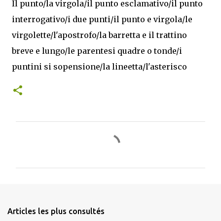
Il punto/la virgola/il punto esclamativo/il punto
interrogativo/i due punti/il punto e virgola/le
virgolette/l'apostrofo/la barretta e il trattino
breve e lungo/le parentesi quadre o tonde/i
puntini si sopensione/la lineetta/l'asterisco
C
o
m
m
e
n
Articles les plus consultés
t