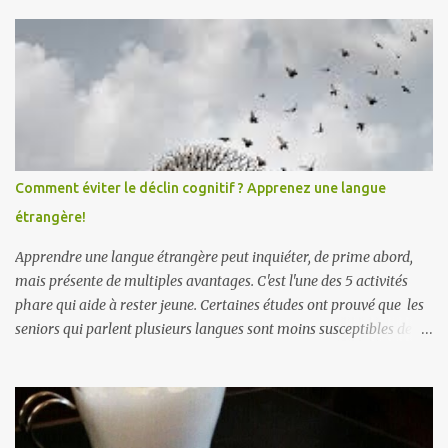
a
i
r
e
s
Comment éviter le déclin cognitif ? Apprenez une langue
étrangère!
Apprendre une langue étrangère peut inquiéter, de prime abord,
mais présente de multiples avantages. C'est l'une des 5 activités
phare qui aide à rester jeune. Certaines études ont prouvé que les
seniors qui parlent plusieurs langues sont moins susceptibles de
développer des symptômes de démence sénile et la maladie
d'Alzheimer . Apprendre une langue étrangère améliorerait
également la créativité . Par ailleurs, une étude Ifop/Babbel prouve
que l’âge n’est pas une barrière pour apprendre une langue