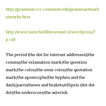
http://grammar.ccc.commnet.edu/grammar/mark
s/marks.htm
http://www.zanichellibenvenuti.it/wordpress/?
p=48
The period (the dot for internet addresses)/the
comma/the exlamation mark/the question
mark/the colon/the semi colon/the quotation
mark/the apostrophe/the hyphen and the
dash/parentheses and brakets/ellipsis (dot dot
dot)/the underscore/the asterisk