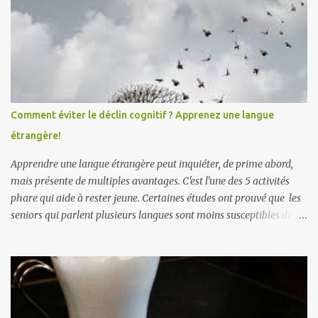
Comment éviter le déclin cognitif ? Apprenez une langue
étrangère!
Apprendre une langue étrangère peut inquiéter, de prime abord,
mais présente de multiples avantages. C'est l'une des 5 activités
phare qui aide à rester jeune. Certaines études ont prouvé que les
seniors qui parlent plusieurs langues sont moins susceptibles de
développer des symptômes de démence sénile et la maladie
d'Alzheimer . Apprendre une langue étrangère améliorerait
également la créativité . Par ailleurs, une étude Ifop/Babbel prouve
que l’âge n’est pas une barrière pour apprendre une langue
étrangère /.../ 85 % des seniors se disent encore capables
d’apprendre une langue étrangère, 91 % d’entre eux estiment