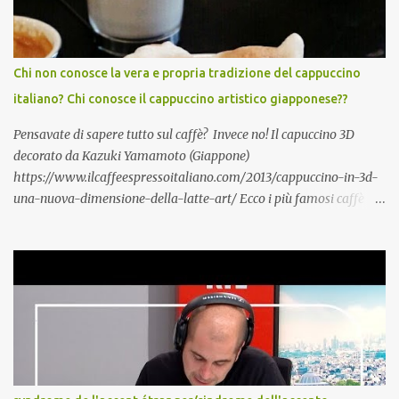
même que c’est l’une des meilleures façons de rester alerte
mentalement./...De plus i ls disposent de certains atouts que l’on
acquiert avec les années. A lors, qu'attendez-vous pour vous y
Chi non conosce la vera e propria tradizione del cappuccino
mettre vous aussi?! Italiano, English?
italiano? Chi conosce il cappuccino artistico giapponese??
https://www.silvereco.fr/lage-loin-detre-une-barriere-pour-
apprendre-une-langue-etrangere/3173411...
Pensavate di sapere tutto sul caffè? Invece no! Il capuccino 3D
decorato da Kazuki Yamamoto (Giappone)
https://www.ilcaffeespressoitaliano.com/2013/cappuccino-in-3d-
una-nuova-dimensione-della-latte-art/ Ecco i più famosi caffè
italiani : Caffè espresso detto anche «caffè normale» in Italia
Caffè decaffeinato Caffè in vetro è distribuito in bicchierino di
vetro anziché in tazzina di porcellana Caffè corto o ristretto è un
espresso molto ridotto, talvolta fino a poche gocce soltanto. È una
bevanda tipica dell' Italia Caffè lungo è ottenuto con le macchine
espresso facendo defluire più acqua del solito Caffè macchiato si
ottiene aggiungendo al caffè una «macchia» (ovvero una piccola
quantità) di latte Caffè schiumato è un tipo di caffè macchiato in
cui il latte aggiunto è ca...